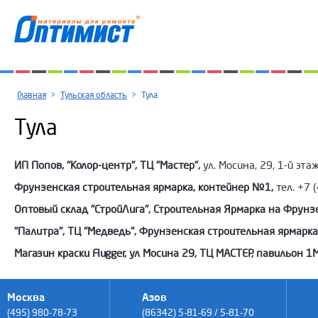
Главная
>
Тульская область
>
Тула
Тула
ИП Попов, "Колор-центр", ТЦ "Мастер",
ул. Мосина, 29, 1-й эта
Фрунзенская строительная ярмарка, контейнер №1,
тел. +7 
Оптовый склад "СтройЛига", Строительная Ярмарка на Фрунзе
"Палитра", ТЦ "Медведь", Фрунзенская строительная ярмарка, 
Магазин краски Flugger, ул Мосина 29, ТЦ МАСТЕР, павильон 1М
Москва
Азов
(495) 980-78-73
(86342) 5-81-69 / 5-81-70