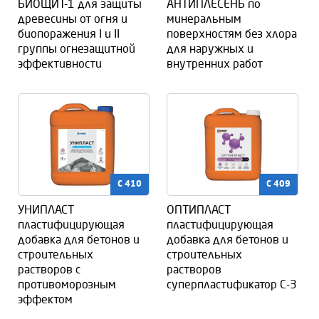
БИОЩИТ-1 для защиты
АНТИПЛЕСЕНЬ по
древесины от огня и
минеральным
биопоражения I и II
поверхностям без хлора
группы огнезащитной
для наружных и
эффективности
внутренних работ
C 410
C 409
УНИПЛАСТ
ОПТИПЛАСТ
пластифицирующая
пластифицирующая
добавка для бетонов и
добавка для бетонов и
строительных
строительных
растворов с
растворов
противоморозным
суперпластификатор С-3
эффектом