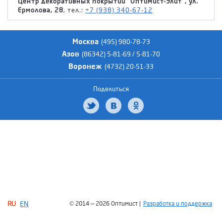
Центр декоративных покрытий "Оптимист-Элит", ул.
Ермолова, 28
, тел.:
+7 (938) 340-67-12
Москва
(495) 980-78-73
Азов
(86342) 5-81-69 / 5-81-70
Воронеж
(4732) 20-51-33
Поделиться
RU
EN
© 2014 — 2026 Оптимист |
Разработка и поддержка