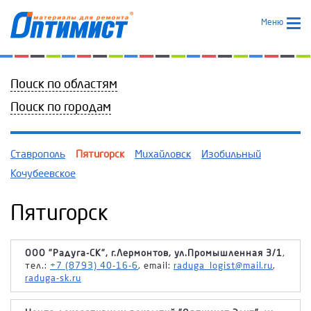
Меню
Поиск по областям
Поиск по городам
Ставрополь
Пятигорск
Михайловск
Изобильный
Кочубеевское
Пятигорск
ООО "Радуга-СК", г.Лермонтов, ул.Промышленная 3/1
,
тел.:
+7 (8793) 40-16-6
, email:
raduga_logist@mail.ru
,
raduga-sk.ru