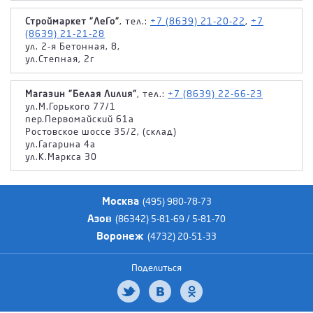
Строймаркет "ЛеГо"
, тел.:
+7 (8639) 21-20-22
,
+7
(8639) 21-21-28
ул. 2-я Бетонная, 8,
ул.Степная, 2г
Магазин "Белая Лилия"
, тел.:
+7 (8639) 22-66-23
ул.М.Горького 77/1
пер.Первомайский 61а
Ростовское шоссе 35/2, (склад)
ул.Гагарина 4а
ул.К.Маркса 30
Москва
(495) 980-78-73
Азов
(86342) 5-81-69 / 5-81-70
Воронеж
(4732) 20-51-33
Поделиться