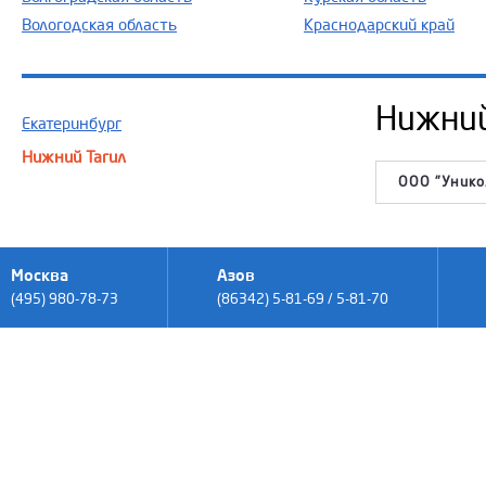
Вологодская область
Краснодарский край
Нижний
Екатеринбург
Нижний Тагил
ООО "Уникол
Москва
Азов
(495) 980-78-73
(86342) 5-81-69 / 5-81-70