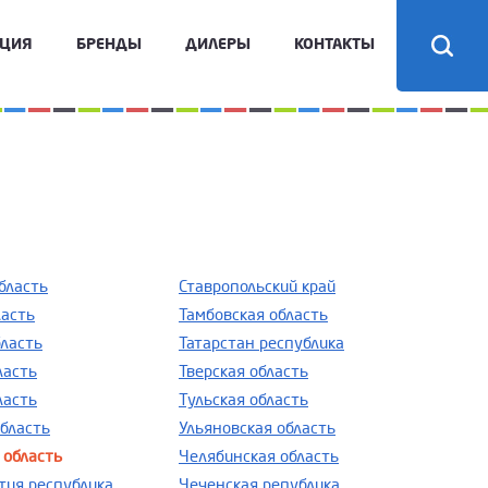
КЦИЯ
БРЕНДЫ
ДИЛЕРЫ
КОНТАКТЫ
бласть
Ставропольский край
ласть
Тамбовская область
бласть
Татарстан республика
ласть
Тверская область
ласть
Тульская область
область
Ульяновская область
 область
Челябинская область
тия республика
Чеченская република