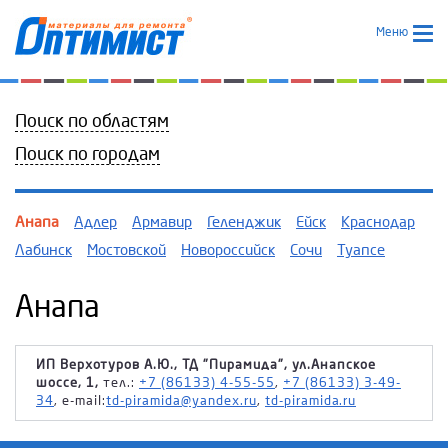
Меню
Поиск по областям
Поиск по городам
Анапа
Адлер
Армавир
Геленджик
Ейск
Краснодар
Лабинск
Мостовской
Новороссийск
Сочи
Туапсе
Анапа
ИП Верхотуров А.Ю., ТД "Пирамида", ул.Анапское
шоссе, 1,
тел.:
+7 (86133) 4-55-55
,
+7 (86133) 3-49-
34
, e-mail:
td-piramida@yandex.ru
,
td-piramida.ru