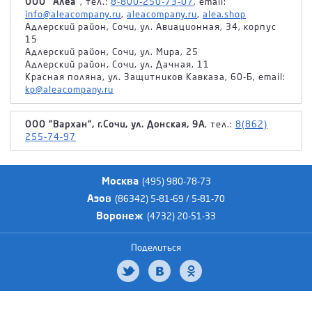
ООО "Алеа"
, тел.:
8-800-250-73-07
, email:
info@aleacompany.ru
,
aleacompany.ru
,
alea.shop
Адлерский район, Сочи, ул. Авиационная, 34, корпус
15
Адлерский район, Сочи, ул. Мира, 25
Адлерский район, Сочи, ул. Дачная, 11
Красная поляна, ул. Защитников Кавказа, 60-Б, email:
kp@aleacompany.ru
ООО "Вархан", г.Сочи, ул. Донская, 9А
, тел.:
8(862)
255-74-97
Москва
(495) 980-78-73
Азов
(86342) 5-81-69 / 5-81-70
Воронеж
(4732) 20-51-33
Поделиться