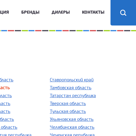
КЦИЯ
БРЕНДЫ
ДИЛЕРЫ
КОНТАКТЫ
бласть
Ставропольский край
ласть
Тамбовская область
бласть
Татарстан республика
ласть
Тверская область
ласть
Тульская область
область
Ульяновская область
 область
Челябинская область
тия республика
Чеченская република