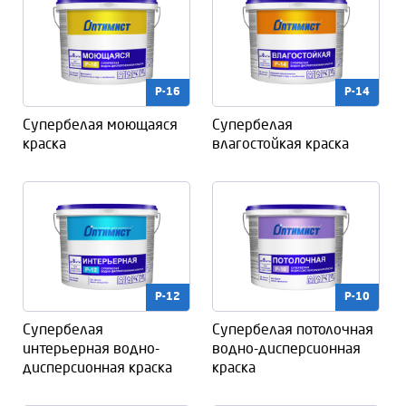
P-16
P-14
Супербелая моющаяся
Супербелая
краска
влагостойкая краска
P-12
P-10
Супербелая
Супербелая потолочная
интерьерная водно-
водно-дисперсионная
дисперсионная краска
краска