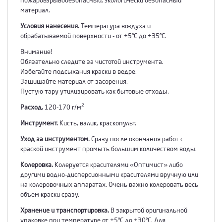
пожаровзрывобезопасный, экологически безопасный
материал.
Условия нанесения.
Температура воздуха и
обрабатываемой поверхности - от +5°С до +35°С.
Внимание!
Обязательно следите за чистотой инструмента.
Избегайте подсыхания краски в ведре.
Защищайте материал от засорения.
Пустую тару утилизировать как бытовые отходы.
2
Расход.
120-170 г/м
Инструмент.
Кисть, валик, краскопульт.
Уход за инструментом.
Сразу после окончания работ с
краской инструмент промыть большим количеством воды.
Колеровка.
Колеруется красителями «Оптимист» либо
другими водно-дисперсионными красителями вручную или
на колеровочных аппаратах. Очень важно колеровать весь
объем краски сразу.
Хранение и транспортировка.
В закрытой оригинальной
упаковке при температуре от +5°С до +30°С. Для