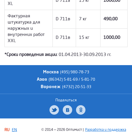
D 711а
15 кг
1000,00
ХL
Фактурная
D 711в
7 кг
490,00
штукатурка для
наружных и
внутренних работ
D 711в
15 кг
1000,00
XХL
*Сроки проведения акции
: 01.04.2013-30.09.2013 гг.
Москва
(495) 980-78-73
Азов
(86342) 5-81-69 / 5-81-70
Воронеж
(4732) 20-51-33
Поделиться
RU
EN
© 2014 — 2026 Оптимист |
Разработка и поддержка