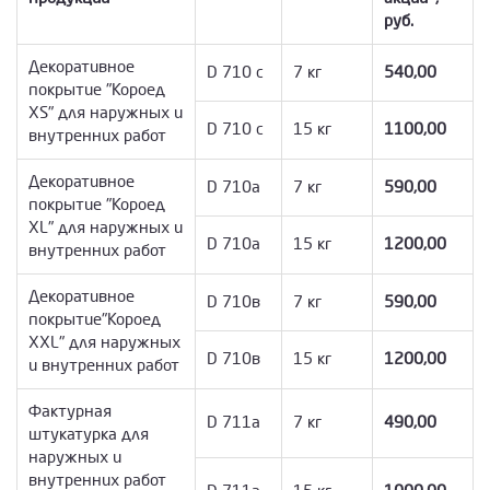
руб.
Декоративное
D 710 c
7 кг
540,00
покрытие "Короед
XS" для наружных и
D 710 c
15 кг
1100,00
внутренних работ
Декоративное
D 710а
7 кг
590,00
покрытие "Короед
XL" для наружных и
D 710а
15 кг
1200,00
внутренних работ
Декоративное
D 710в
7 кг
590,00
покрытие"Короед
XХL" для наружных
D 710в
15 кг
1200,00
и внутренних работ
Фактурная
D 711а
7 кг
490,00
штукатурка для
наружных и
внутренних работ