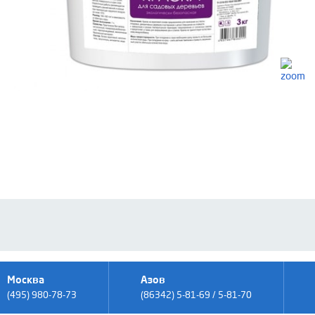
Москва
Азов
(495) 980-78-73
(86342) 5-81-69 / 5-81-70